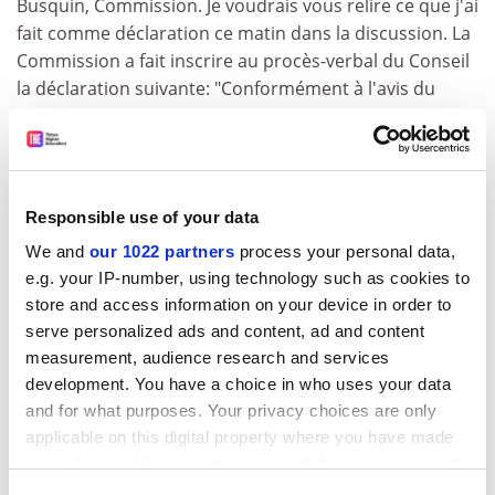
Busquin, Commission. Je voudrais vous relire ce que j'ai
fait comme déclaration ce matin dans la discussion. La
Commission a fait inscrire au procès-verbal du Conseil
la déclaration suivante: "Conformément à l'avis du
Parlement européen concernant la proposition relative
au sixième programme-cadre et compte tenu de l'avis
du groupe européen sur l'éthique dans la science et les
nouvelles technologies, la Commission considère que
Responsible use of your data
la recherche dans les domaines suivants ne doit pas
être financée au titre de programme-cadre: les
We and
our 1022 partners
process your personal data,
e.g. your IP-number, using technology such as cookies to
activités de recherche en vue du clonage humain à des
store and access information on your device in order to
fins reproductives, les activités de recherche visant à
serve personalized ads and content, ad and content
modifier le patrimoine génétique d'êtres humains qui
measurement, audience research and services
pourraient rendre ces modifications héréditaires, les
development. You have a choice in who uses your data
activités de recherche destinées à créer des embryons
and for what purposes. Your privacy choices are only
humains uniquement à des fins de recherche ou pour
applicable on this digital property where you have made
l'approvisionnement en cellules souches, notamment
your choices. You can change or withdraw your consent
par transfert de noyaux des cellules somatiques" et,
any time from the Cookie Declaration or by clicking on