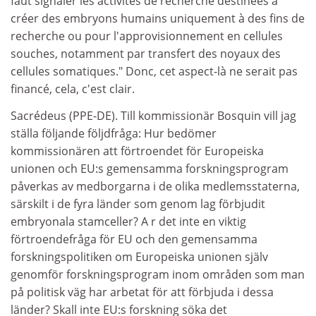
faut signaler les activités de recherche destinées à
créer des embryons humains uniquement à des fins de
recherche ou pour l'approvisionnement en cellules
souches, notamment par transfert des noyaux des
cellules somatiques." Donc, cet aspect-là ne serait pas
financé, cela, c'est clair.
Sacrédeus (PPE-DE). Till kommissionär Bosquin vill jag
ställa följande följdfråga: Hur bedömer
kommissionären att förtroendet för Europeiska
unionen och EU:s gemensamma forskningsprogram
påverkas av medborgarna i de olika medlemsstaterna,
särskilt i de fyra länder som genom lag förbjudit
embryonala stamceller? A r det inte en viktig
förtroendefråga för EU och den gemensamma
forskningspolitiken om Europeiska unionen själv
genomför forskningsprogram inom områden som man
på politisk väg har arbetat för att förbjuda i dessa
länder? Skall inte EU:s forskning söka det