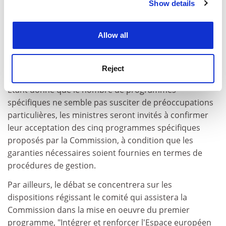
Show details
Cookie Notice: We use cookies to improve your
recherche (programme CE)
experience. By clicking accept, you agree to our use of
- Structurer l'Espace européen de la recherche
cookies. Learn more in our
Cookies Policy
(programme CE)
Allow all
- Activités (CE) du Centre commun de recherche
- Energie nucléaire (programme EURATOM)
Reject
- Activités (EURATOM) du Centre commun de recherche
Etant donné que le nombre de programmes
spécifiques ne semble pas susciter de préoccupations
particulières, les ministres seront invités à confirmer
leur acceptation des cinq programmes spécifiques
proposés par la Commission, à condition que les
garanties nécessaires soient fournies en termes de
procédures de gestion.
Par ailleurs, le débat se concentrera sur les
dispositions régissant le comité qui assistera la
Commission dans la mise en oeuvre du premier
programme, "Intégrer et renforcer l'Espace européen