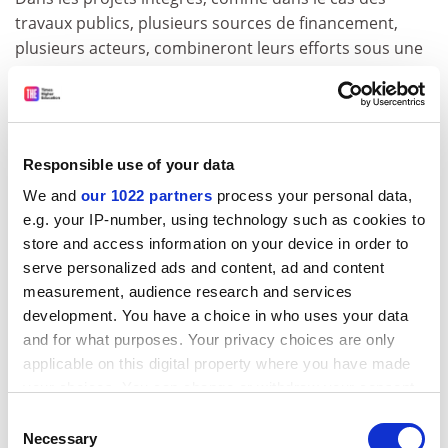
travaux publics, plusieurs sources de financement,
plusieurs acteurs, combineront leurs efforts sous une
gestion unique pour livrer un résultat de haute qualité,
dans un temps bien défini.
Ces nouveaux types d'action permettront à la
recherche de combiner ses efforts avec les autres
Responsible use of your data
composantes de l'innovation, comme l'éducation, la
We and
our 1022 partners
process your personal data,
normalisation, mais aussi de renforcer les liens entre
e.g. your IP-number, using technology such as cookies to
science et société ... Dans ce contexte, les architectes,
store and access information on your device in order to
acteurs clés dans le secteur de la construction, jouent
serve personalized ads and content, ad and content
un rôle important.
measurement, audience research and services
development. You have a choice in who uses your data
Je veux ici rappeler que le Programme-Cadre sera
and for what purposes. Your privacy choices are only
ouvert au reste du monde, selon des règles
applicable on this digital property where you have made
appropriées bien sûr.
your choices. You can change or withdraw your consent
ADVERTISEMENT
any time from the Cookie Declaration or by clicking on
Consent
the Privacy trigger icon.
Necessary
Selection